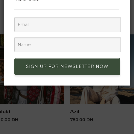
SIGN UP FOR NEWSLETTER NOW
afukt
Azil
00.00
DH
750.00
DH