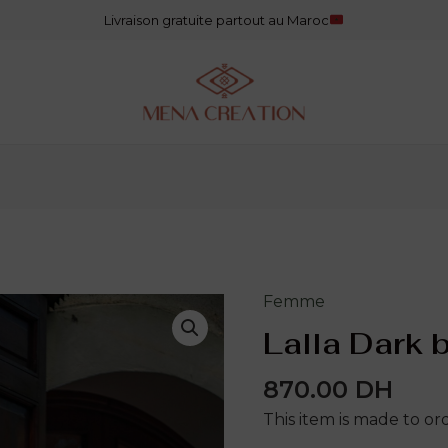
1
5
2
8
38
5
3
1
5
4
2
Livraison gratuite partout au Maroc
produit
produits
produits
produits
produits
produits
produits
produit
produits
produits
produits
Femme
quantité
de
Lalla Dark 
Lalla
Dark beige
870.00
DH
This item is made to ord