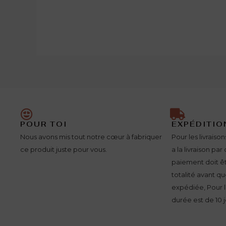
POUR TOI
EXPÉDITIO
Nous avons mis tout notre cœur à fabriquer
Pour les livraiso
ce produit juste pour vous.
a la livraison pa
paiement doit ê
totalité avant 
expédiée, Pour l
durée est de 10 j