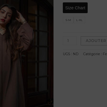
Size Chart
S-M
L-XL
AJOUTER 
UGS :
ND
Catégorie :
F