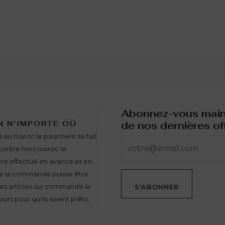
Abonnez-vous maint
N N'IMPORTE OÙ
de nos dernières of
ns au maroc le paiement se fait
r contre hors maroc le
tre effectué en avance et en
que la commande puisse être
es articles sur commande la
S'ABONNER
ours pour qu'ils soient prêts.