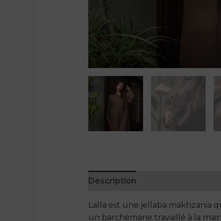
Description
Informations com
Lalla est une jellaba makhzania qu
un barchemane travaillé à la main