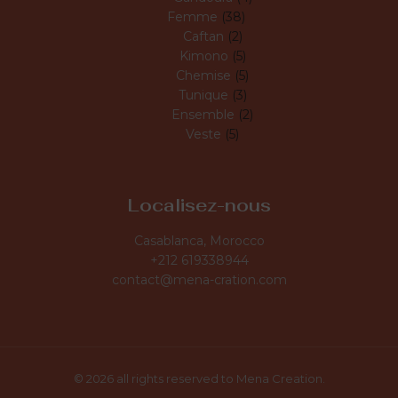
Femme
38
Caftan
2
Kimono
5
Chemise
5
Tunique
3
Ensemble
2
Veste
5
Localisez-nous
Casablanca, Morocco
+212 619338944
contact@mena-cration.com
© 2026 all rights reserved to Mena Creation.