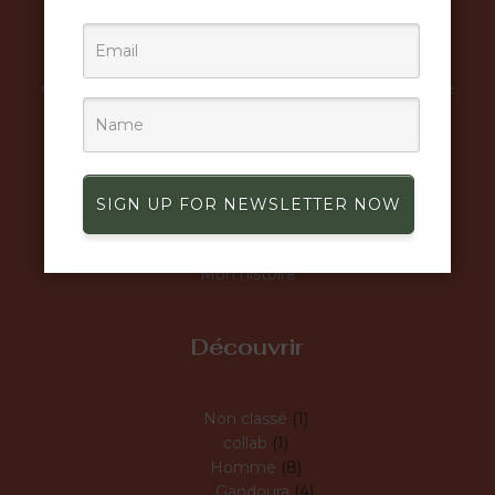
Mena Création allie élégance classique et design
contemporain pour créer des pièces de mode de luxe
uniques et sophistiquées.
SIGN UP FOR NEWSLETTER NOW
Information
Mon histoire
Découvrir
Non classé
1
collab
1
Homme
8
Gandoura
4