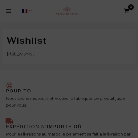
Aller
1
5
2
8
38
5
3
1
5
4
2
MENU
au
produit
produits
produits
produits
produits
produits
produits
produit
produits
produits
produits
PRINCIPAL
contenu
Wishlist
[rtsb_wishlist]
POUR TOI
Nous avons mis tout notre cœur à fabriquer ce produit juste
pour vous.
EXPÉDITION N'IMPORTE OÙ
Pour les livraisons au maroc le paiement se fait a la livraison par